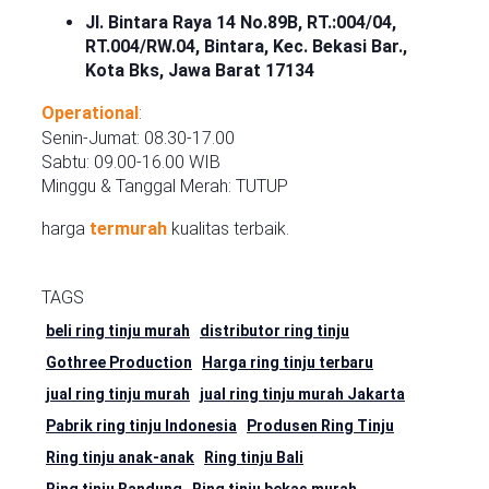
Jl. Bintara Raya 14 No.89B, RT.:004/04,
RT.004/RW.04, Bintara, Kec. Bekasi Bar.,
Kota Bks, Jawa Barat 17134
Operational
:
Senin-Jumat: 08.30-17.00
Sabtu: 09.00-16.00 WIB
Minggu & Tanggal Merah: TUTUP
harga
termurah
kualitas terbaik.
TAGS
beli ring tinju murah
distributor ring tinju
Gothree Production
Harga ring tinju terbaru
jual ring tinju murah
jual ring tinju murah Jakarta
Pabrik ring tinju Indonesia
Produsen Ring Tinju
Ring tinju anak-anak
Ring tinju Bali