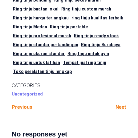
Ring tinju Bandung
Ring tinju bekas murah
Ring tinju buatan lokal
Ring tinju custom murah
Ring tinju harga terjangkau
ring tinju kualitas terbaik
Ring tinju Medan
Ring tinju portable
Ring tinju profesional murah
Ring tinju ready stock
Ring tinju standar pertandingan
Ring tinju Surabaya
Ring tinju ukuran standar
Ring tinju untuk gym
Ring tinju untuk latihan
Tempat jual ring tinju
Toko peralatan tinju lengkap
CATEGORIES
Uncategorized
Previous
Next
No responses yet