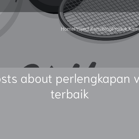
Home
Project Kami
Blog
Produk Kam
sts about perlengkapan v
terbaik