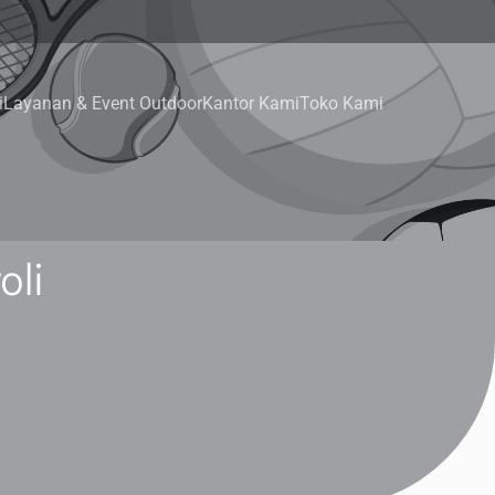
i
Layanan & Event Outdoor
Kantor Kami
Toko Kami
oli