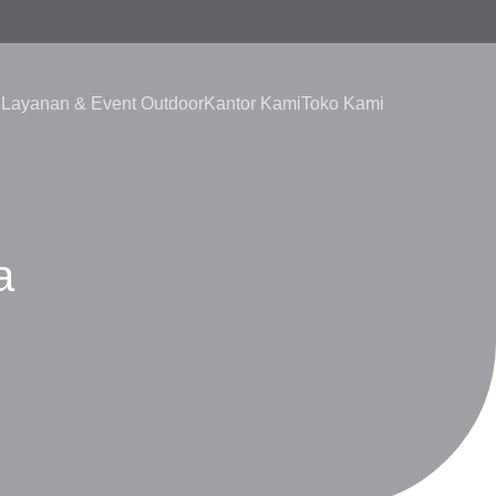
i
Layanan & Event Outdoor
Kantor Kami
Toko Kami
a