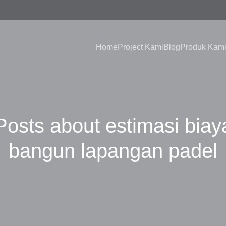
Home
Project Kami
Blog
Produk Kam
Posts about estimasi biay
bangun lapangan padel